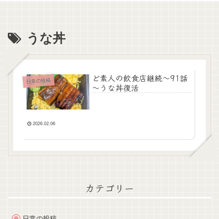
うな丼
ど素人の飲食店継続～91話
日常の投稿
～うな丼復活
2026.02.06
カテゴリー
日常の投稿