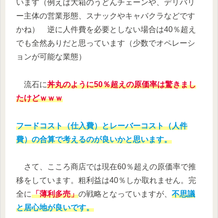
います（例えば大箱のうどんチェーンや、デリバリ
ー主体の営業形態、スナックやキャバクラなどです
かね） 逆に人件費を必要としない場合は40％超え
でも全然ありだと思っています（少数でオペレーシ
ョンが可能な業態）
流石に
丼丸のように50％超えの原価率は驚きまし
たけどｗｗｗ
フードコスト（仕入費）とレーバーコスト（人件
費）の合算で考えるのが良いかと思います。
さて、こころ商店では現在60％超えの原価率で推
移をしています。粗利益は40％しか取れません。完
全に
「薄利多売」
の戦略となっていますが、
不思議
と居心地が良いです。