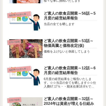
様々な事に挑戦いたします
ど素人の飲食店開業～56話～5
鮮丼のお持ち帰り専門店
海
月度の経営結果報告
当店の全てを晒します
ど素人の飲食店開業～53話～
日常の投稿
物価高騰と価格改定(仮)
価格を上げないと倒産してしまう
ど素人の飲食店開業～12話～6
鮮丼のお持ち帰り専門店
海
月度の経営結果報告
6月度の経営結果をご報告いたしま
す。☆☆当店の全てを晒します☆☆仕
入費67.17％・・期末在庫18.8％でし
たので原価は48.37％でした。一般管
理費・・30.42％経常利益・・
21.11％5月が3日間の営業に対して
ど素人の飲食店開業～32話～
日常の投稿
196％の仕入費を行った...
2024年は資産が増える仕組み