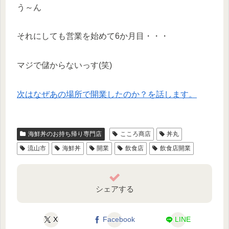
う～ん
それにしても営業を始めて6か月目・・・
マジで儲からないっす(笑)
次はなぜあの場所で開業したのか？を話します。
海鮮丼のお持ち帰り専門店
こころ商店
丼丸
流山市
海鮮丼
開業
飲食店
飲食店開業
シェアする
X
Facebook
LINE